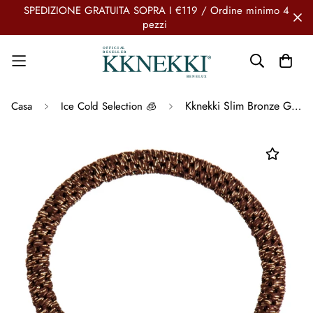
SPEDIZIONE GRATUITA SOPRA I €119 / Ordine minimo 4
pezzi
Kknekki Slim Bronze Glitter
Casa
Ice Cold Selection 🧊