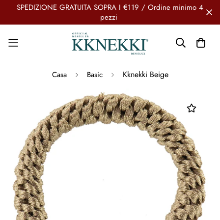
SPEDIZIONE GRATUITA SOPRA I €119 / Ordine minimo 4
pezzi
Kknekki Beige
Casa
Basic